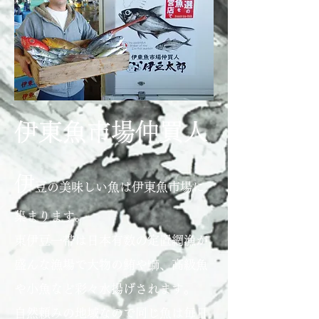
​伊東魚市場仲買人
伊
豆の美味しい魚は伊東魚市場に
集まります。
東伊豆一帯は日本有数の定置網漁が
盛んな漁場で
大物の鮪や鰤、高級魚
や小魚など彩々水揚げされます。
自然頼みの地域なので同じ魚は毎日